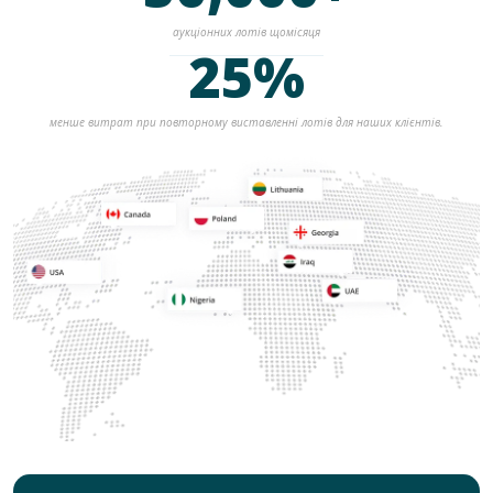
аукціонних лотів щомісяця
25%
менше витрат при повторному виставленні лотів для наших клієнтів.