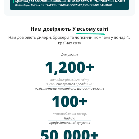
ІДЕАЛЬНО ДЛЯ ЛОГІСТИЧНИХ КОМПАНІЙ, ЯКІ ОБРОБЛЯЮТЬ 50+ ТРАНСПОРТНИХ ЗАСОБІВ
НА МІСЯЦЬ І МАЮТЬ ПОТРЕБУ КОНТРОЛЮВАТИ КІЛЬКА ДИЛЕРСЬКИХ АКАУНТІВ
Нам довіряють
У всьому світі
Нам довіряють дилери, брокери та логістичні компанії у понад 45
країнах світу
Довіряють
1,200+
автодилерів всіого світу
Використовується провідними
логістичними компаніями, що доставляють
100+
автомобілів на місяць
Надійні
професіонали, які купують
50,000+