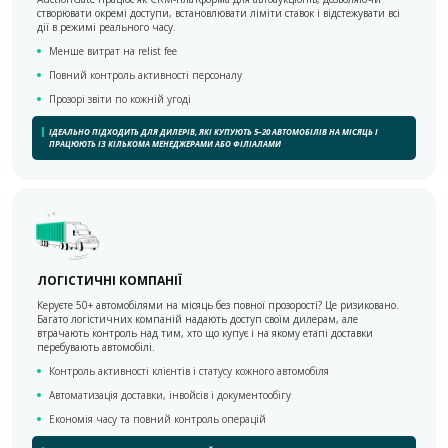
створювати окремі доступи, встановлювати ліміти ставок і відстежувати всі
дії в режимі реального часу.
Менше витрат на relist fee
Повний контроль активності персоналу
Прозорі звіти по кожній угоді
ІДЕАЛЬНО ПІДХОДИТЬ ДЛЯ ДИЛЕРІВ, ЯКІ КУПУЮТЬ 5–20 АВТОМОБІЛІВ НА МІСЯЦЬ І
ПРАЦЮЮТЬ ІЗ КІЛЬКОМА МЕНЕДЖЕРАМИ АБО ФІЛІАЛАМИ
ЛОГІСТИЧНІ КОМПАНІЇ
Керуєте 50+ автомобілями на місяць без повної прозорості? Це ризиковано.
Багато логістичних компаній надають доступ своїм дилерам, але
втрачають контроль над тим, хто що купує і на якому етапі доставки
перебувають автомобілі.
Контроль активності клієнтів і статусу кожного автомобіля
Автоматизація доставки, інвойсів і документообігу
Економія часу та повний контроль операцій