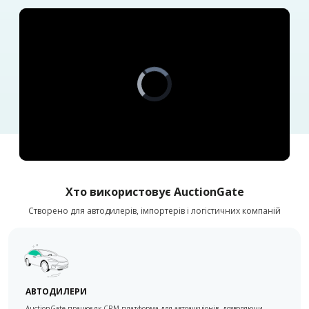
Video
Player
is
loading.
Хто використовує AuctionGate
Створено для автодилерів, імпортерів і логістичних компаній
АВТОДИЛЕРИ
AuctionGate працює як CRM-платформа для автоаукціонів, дозволяючи