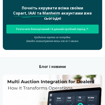
Почніть керувати всіма своїми
Copart, IAAI та Manheim
акаунтами вже
сьогодні
Розпочати безкоштовний 14-денний пробний період
Кредитна картка не потрібна.
Швидке налаштування менш ніж за 5 хвилин.
Блог і новини