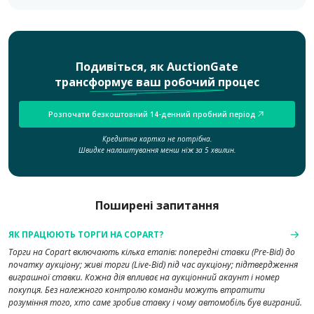
Подивіться, як AuctionGate
трансформує ваш робочий процес
Розпочати безкоштовний 14-денний пробний період
Кредитна картка не потрібна.
Швидке налаштування менш ніж за 5 хвилин.
Поширені запитання
ЯК ПРАЦЮЮТЬ ТОРГИ НА COPART?
Торги на Copart включають кілька етапів: попередні ставки (Pre-Bid) до
початку аукціону; живі торги (Live-Bid) під час аукціону; підтвердження
виграшної ставки. Кожна дія впливає на аукціонний акаунт і номер
покупця. Без належного контролю команди можуть втратити
розуміння того, хто саме зробив ставку і чому автомобіль був виграний.