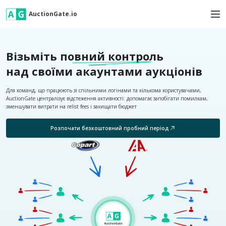
AuctionGate.io
Візьміть
повний контроль
над своїми акаунтами аукціонів
Для команд, що працюють зі спільними логінами та кількома користувачами,
AuctionGate централізує відстеження активності: допомагає запобігати помилкам,
зменшувати витрати на relist fees і захищати бюджет
Розпочати безкоштовний пробний період