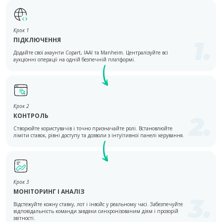
Крок 1
ПІДКЛЮЧЕННЯ
1.
Додайте свої акаунти Copart, IAAI та Manheim. Централізуйте всі
аукціонні операції на одній безпечній платформі.
Крок 2
КОНТРОЛЬ
2.
Створюйте користувачів і точно призначайте ролі. Встановлюйте
ліміти ставок, рівні доступу та дозволи з інтуїтивної панелі керування.
Крок 3
МОНІТОРИНГ І АНАЛІЗ
3.
Відстежуйте кожну ставку, лот і інвойс у реальному часі. Забезпечуйте
відповідальність команди завдяки синхронізованим діям і прозорій
звітності.